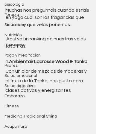
psicología
Muchas nos preguntáis cuando estáis 
Terapia
en yoga cual son las fragancias que 
usamos y que velas ponemos.
Salud mental
Nutrición
 Aquí va un ranking de nuestras velas 
Bienestar
favoritas:
Yoga y meditación
1.Ambientair Lacrosse Wood & Tonka 
Pilates
Con un olor de mezclas de maderas y 
Salud emocional
el fruto de la Tonka, nos gusta para 
Salud digestiva
clases activas y energizantes
Embarazo
Fitness
Medicina Tradicional China
Acupuntura