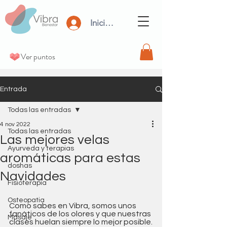
Iniciar Sesión
Ver puntos
Entrada
Todas las entradas
4 nov 2022
Todas las entradas
Las mejores velas
Ayurveda y terapias
aromáticas para estas
doshas
Navidades
Fisioterapia
Osteopatia
Como sabes en Vibra, somos unos 
fanáticos de los olores y que nuestras 
Masaje
clases huelan siempre lo mejor posible.