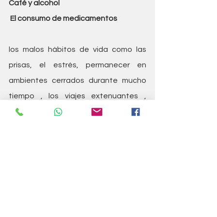
Café y alcohol
 El consumo de medicamentos 
los malos hábitos de vida como las 
prisas, el estrés, permanecer en 
ambientes cerrados durante mucho 
tiempo , los viajes extenuantes , 
dormir poco, el malhumor, el 
nerviosismo, el ejercicio físico llevado 
al extremo, el sedentarismo acidifican 
nuestro cuerpo.
 Por eso es imprescindible cuidar la  
dieta para equilibrar el pH, hacer 