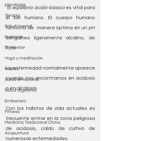
psicología
 El 
equilibrio ácido-básico
 es vital para 
Terapia
el ser humano. El cuerpo humano 
Salud mental
funciona de  manera óptima en un pH 
Nutrición
sanguíneo ligeramente alcalino, de 
Bienestar
7,39. 
Yoga y meditación
La enfermedad normalmente aparece 
Pilates
cuando nos encontramos en acidosis 
Salud emocional
o en alcalosis. 
Salud digestiva
Embarazo
Con los hábitos de vida actuales es 
Fitness
frecuente entrar en la zona peligrosa 
Medicina Tradicional China
de acidosis, caldo de cultivo de 
Acupuntura
numerosas enfermedades.