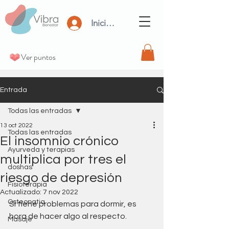
Iniciar Sesión
Ver puntos
Entrada
Todas las entradas
13 oct 2022
Todas las entradas
El insomnio crónico
Ayurveda y terapias
multiplica por tres el
doshas
riesgo de depresión
Fisioterapia
Actualizado:
7 nov 2022
Osteopatia
Si tiene problemas para dormir, es 
hora de hacer algo al respecto. 
Masaje