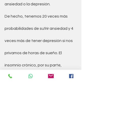
ansiedad o la depresión.
De hecho, tenemos 20 veces más 
probabilidades de sufrir ansiedad y 4 
veces más de tener depresión si nos 
privamos de horas de sueño. El 
insomnio crónico, por su parte, 
multiplica por tres el riesgo de 
depresión. 
Cuida tu sueño igual que cuidas tu 
vida en el día a día!!