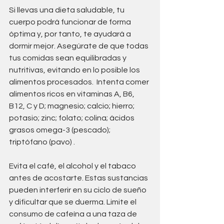
Si llevas una dieta saludable, tu 
cuerpo podrá funcionar de forma 
óptima y, por tanto, te ayudará a 
dormir mejor. Asegúrate de que todas 
tus comidas sean equilibradas y 
nutritivas, evitando en lo posible los 
alimentos procesados.  Intenta comer 
alimentos ricos en vitaminas A, B6, 
B12, C y D; magnesio; calcio; hierro; 
potasio; zinc; folato; colina; ácidos 
grasos omega-3 (pescado); 
triptófano (pavo) .
Evita el café, el alcohol y el tabaco 
antes de acostarte. Estas sustancias 
pueden interferir en su ciclo de sueño 
y dificultar que se duerma. Limite el 
consumo de cafeína a una taza de 