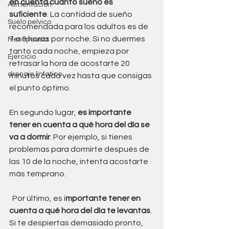
en cuenta cuánto sueño es 
Alimentación
suficiente
. La cantidad de sueño 
Suelo pelvico
recomendada para los adultos es de 
7 a 9 horas por noche. Si no duermes 
Menopausia
tanto cada noche, empieza por 
Ejercicio
retrasar la hora de acostarte 20 
drenaje linfatico
minutos cada vez hasta que consigas 
el punto óptimo. 
En segundo lugar, 
es importante 
tener en cuenta a qué hora del día se 
va a dormir
. Por ejemplo, si tienes 
problemas para dormirte después de 
las 10 de la noche, intenta acostarte 
más temprano. 
  Por último, es i
mportante tener en 
cuenta a qué hora del día te levantas
. 
Si te despiertas demasiado pronto, 