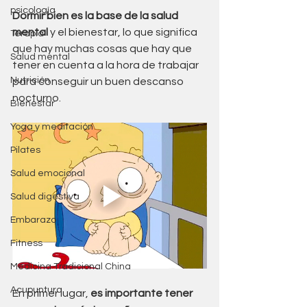
psicología
Dormir bien es la base de la salud 
mental 
y el bienestar, lo que significa 
Terapia
que hay muchas cosas que hay que 
Salud mental
tener en cuenta a la hora de trabajar 
Nutrición
para conseguir un buen descanso 
nocturno. 
Bienestar
Yoga y meditación
Pilates
Salud emocional
Salud digestiva
Embarazo
Fitness
Medicina Tradicional China
Acupuntura
En primer lugar, 
es importante tener 