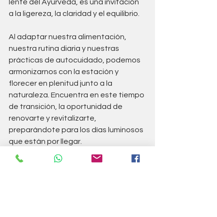
lente del Ayurveda, es una invitación 
a la ligereza, la claridad y el equilibrio. 
Al adaptar nuestra alimentación, 
nuestra rutina diaria y nuestras 
prácticas de autocuidado, podemos 
armonizarnos con la estación y 
florecer en plenitud junto a la 
naturaleza. Encuentra en este tiempo 
de transición, la oportunidad de 
renovarte y revitalizarte, 
preparándote para los días luminosos 
que están por llegar.
Si necesitas que te ayudemos a 
conseguir el bienestar que buscas 
para poder llevar una vida feliz y más 
sana, no dudes en llamarnos 