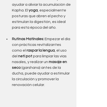
ayudar a aliviar la acumulación de 
Kapha. El 
yoga
, especialmente 
posturas que abren el pecho y 
estimulan la digestión, es ideal 
para esta época del año.
Rutinas Matinales:
 Empezar el día 
con prácticas revitalizantes 
como el 
raspar la lengua
, el uso 
del 
neti pot
 para limpiar las vías 
nasales, y realizar un 
masaje en 
seco
 (garshana) antes de la 
ducha, puede ayudar a estimular 
la circulación y promover la 
renovación celular.