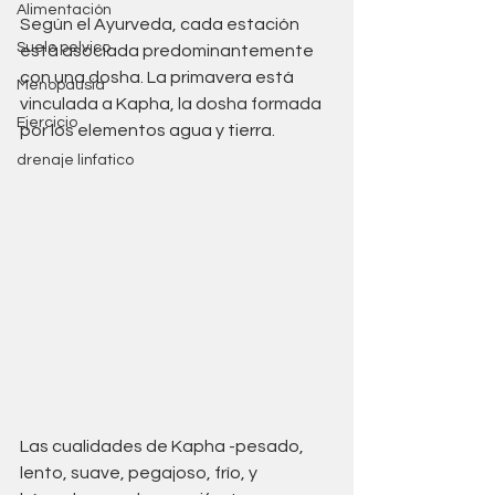
Alimentación
Según el Ayurveda, cada estación 
Suelo pelvico
está asociada predominantemente 
con una dosha. La primavera está 
Menopausia
vinculada a Kapha, la dosha formada 
Ejercicio
por los elementos agua y tierra. 
drenaje linfatico
Las cualidades de Kapha -pesado, 
lento, suave, pegajoso, frío, y 