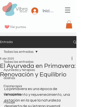
Iniciar Sesión
Ver puntos
Entrada
Todas las entradas
8 abr 2025
Todas las entradas
El Ayurveda en Primavera:
Ayurveda y terapias
Renovación y Equilibrio
doshas
Fisioterapia
La primavera es una época de 
Osteopatia
renacimiento y rejuvenecimiento, una 
estación en la que la naturaleza 
Masaje
despierta de su letargo invernal. 