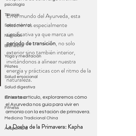
psicología
En el mundo del Ayurveda, esta 
Terapia
estación es especialmente 
Salud mental
significativa ya que marca un 
Nutrición
periodo de transición
, no solo 
Bienestar
exterior sino también interior, 
Yoga y meditación
invitándonos a alinear nuestra 
Pilates
energía y prácticas con el ritmo de la 
Salud emocional
naturaleza. 
Salud digestiva
En este artículo, exploraremos cómo 
Embarazo
el Ayurveda nos guía para vivir en 
Fitness
armonía con la estación de primavera.
Medicina Tradicional China
La Dosha de la Primavera: Kapha
Acupuntura