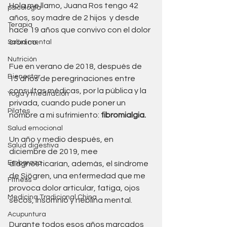
Hola me llamo, Juana Ros tengo 42 
psicología
años, soy madre de 2 hijos  y desde 
Terapia
hace 19 años que convivo con el dolor 
crónico. 
Salud mental
Nutrición
Fue en verano de 2018, después de 
Bienestar
15 años de peregrinaciones entre 
consultas médicas, por la pública y la 
Yoga y meditación
privada, cuando pude poner un 
Pilates
nombre a mi sufrimiento: 
fibromialgia. 
Salud emocional
Un año y medio después, en 
Salud digestiva
diciembre de 2019, mee 
Embarazo
diagnosticarían, además, el síndrome 
de Sjögren, una enfermedad que me 
Fitness
provoca dolor articular, fatiga, ojos 
Medicina Tradicional China
secos, insomnio y neblina mental. 
Acupuntura
Durante todos esos años marcados 