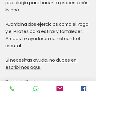
psicología para hacer tu proceso más 
liviano.
-Combina dos ejercicios como el Yoga 
y el Pilates para estirar y fortalecer. 
Ambos te ayudarán con el control 
mental.
Si necesitas ayuda, no dudes en 
escribirnos aquí.
Buen día !!! y descansa.
psicología
Osteopatia