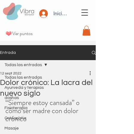
Iniciar Sesión
Ver puntos
Entrada
Todas las entradas
12 sept 2022
Todas las entradas
Dolor crónico: La lacra del
Ayurveda y terapias
nuevo siglo
doshas
“Siempre estoy cansada” o 
cómo ser madre con dolor 
Fisioterapia
crónico
Osteopatia
Masaje