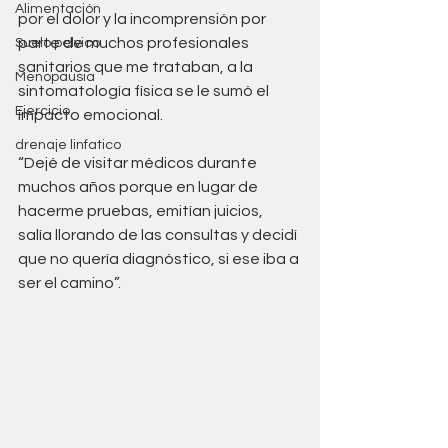
Alimentación
por el dolor y la incomprensión por 
parte de muchos profesionales 
Suelo pelvico
sanitarios que me trataban, a la 
Menopausia
sintomatología física se le sumó el 
Ejercicio
impacto emocional. 
drenaje linfatico
“Dejé de visitar médicos durante 
muchos años porque en lugar de 
hacerme pruebas, emitían juicios, 
salía llorando de las consultas y decidí 
que no quería diagnóstico, si ese iba a 
ser el camino”.