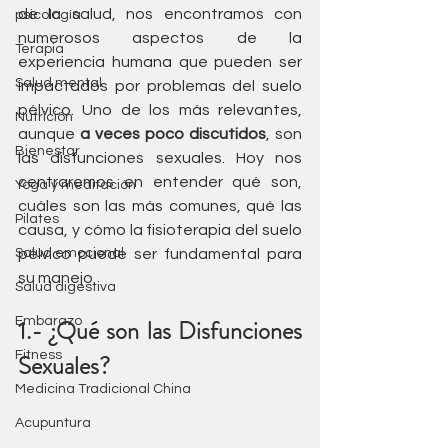
de la salud, nos encontramos con 
psicología
numerosos aspectos de la 
Terapia
experiencia humana que pueden ser 
Salud mental
impactados por problemas del suelo 
pélvico. Uno de los más relevantes, 
Nutrición
aunque 
a veces poco discutidos
, son 
Bienestar
las disfunciones sexuales. Hoy nos 
centraremos en entender qué son, 
Yoga y meditación
cuáles son las más comunes, qué las 
Pilates
causa, y cómo la fisioterapia del suelo 
Salud emocional
pélvico puede ser fundamental para 
su manejo.
Salud digestiva
Embarazo
1.- ¿Qué son las Disfunciones 
Fitness
Sexuales?
Medicina Tradicional China
Acupuntura