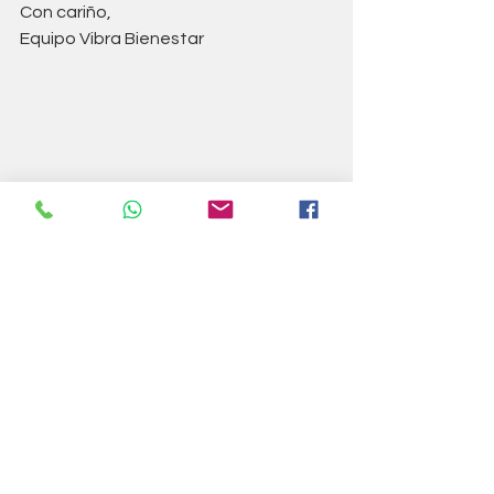
Con cariño,
Equipo Vibra Bienestar
Sources:
American Psychiatric Association. 
Diagnostic and statistical manual 
of mental disorders (DSM-5). 
Washington: American Psychiatric 
Publishing, Inc; 2013. 
↩
Rosenbaum TY, Owens A. The role 
of pelvic floor physical therapy in 
the treatment of pelvic and 
genital pain-related sexual 
dysfunction. Sexual Medicine 