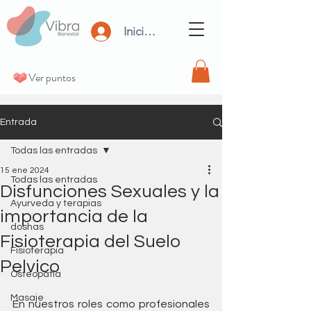
Iniciar Sesión
Ver puntos
Entrada
Todas las entradas
15 ene 2024
Todas las entradas
Disfunciones Sexuales y la
Ayurveda y terapias
importancia de la
doshas
Fisioterapia del Suelo
Fisioterapia
Pelvico
Osteopatia
Masaje
En nuestros roles como profesionales 