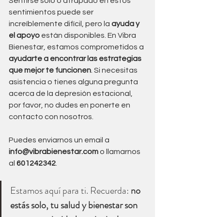
Sentirse solo o atrapado en estos 
sentimientos puede ser 
increíblemente difícil, pero la 
ayuda y 
el apoyo
 están disponibles. En Vibra 
Bienestar, estamos comprometidos a 
ayudarte a encontrar las estrategias 
que mejor te funcionen
. Si necesitas 
asistencia o tienes alguna pregunta 
acerca de la depresión estacional, 
por favor, no dudes en ponerte en 
contacto con nosotros.
Puedes enviarnos un email a 
info@vibrabienestar.com
 o llamarnos 
al 
601242342
. 
Estamos aquí para ti. Recuerda: 
no 
estás solo, tu salud y bienestar son 