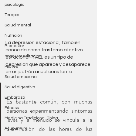
psicología
Terapia
Salud mental
Nutrición
La depresión estacional, también 
Bienestar
conocida como trastorno afectivo 
Yoga y meditación
estacional (TAE), es un tipo de 
depresión que aparece y desaparece 
Pilates
en un patrón anual constante. 
Salud emocional
Salud digestiva
Embarazo
Es bastante común, con muchas 
Fitness
personas experimentando síntomas 
leves y a menudo se vincula a la 
Medicina Tradicional China
disminución de las horas de luz 
Acupuntura