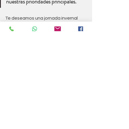
nuestras prioridades principales.
Te deseamos una jornada invernal 
saludable y gratificante. ¡Esperamos 
tener noticias tuyas pronto!
Con cariño
Equipo Vibra Psicología
#bienestar
#psicologia
depresión
ansiedad
psicologia
psicología
Terapia
Salud mental