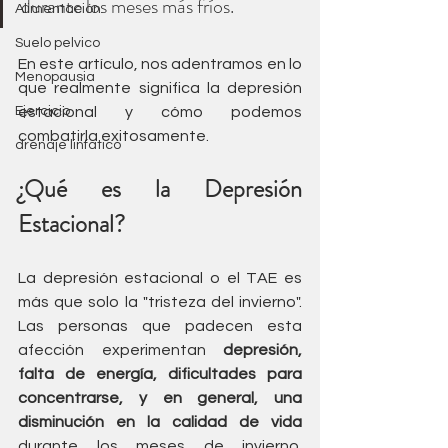
durante los meses más fríos. 
Alimentación
Suelo pelvico
En este artículo, nos adentramos en lo 
Menopausia
que realmente significa la depresión 
estacional y cómo podemos 
Ejercicio
combatirla exitosamente.
drenaje linfatico
¿Qué es la Depresión 
Estacional?
La depresión estacional o el TAE es 
más que solo la "tristeza del invierno". 
Las personas que padecen esta 
afección experimentan 
depresión, 
falta de energía, dificultades para 
concentrarse, y en general, una 
disminución en la calidad de vida 
durante los meses de invierno. 