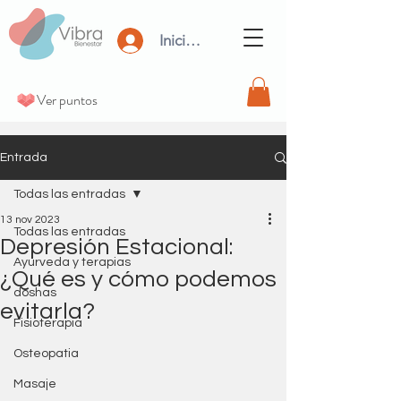
Iniciar Sesión
Ver puntos
Entrada
Todas las entradas
13 nov 2023
Todas las entradas
Depresión Estacional:
Ayurveda y terapias
¿Qué es y cómo podemos
doshas
evitarla?
Fisioterapia
Osteopatia
Masaje