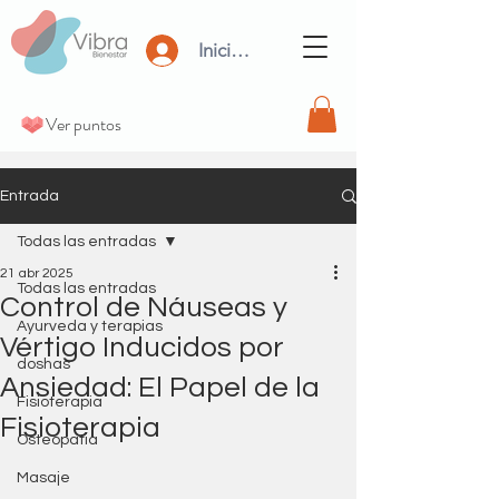
Iniciar Sesión
Ver puntos
Entrada
Todas las entradas
21 abr 2025
Todas las entradas
Control de Náuseas y
Ayurveda y terapias
Vértigo Inducidos por
doshas
Ansiedad: El Papel de la
Fisioterapia
Fisioterapia
Osteopatia
Masaje