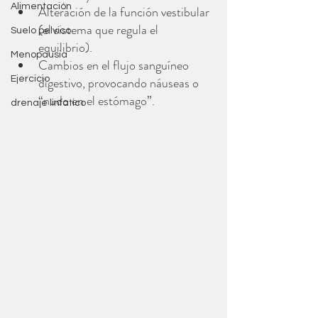
Alimentación
Alteración de la función vestibular 
(el sistema que regula el 
Suelo pelvico
equilibrio).
Menopausia
Cambios en el flujo sanguíneo 
Ejercicio
digestivo, provocando náuseas o 
“nudo en el estómago”.
drenaje linfatico