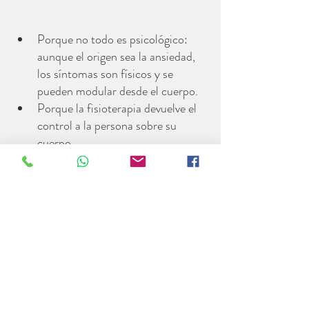
Porque no todo es psicológico: 
aunque el origen sea la ansiedad, 
los síntomas son físicos y se 
pueden modular desde el cuerpo.
Porque la fisioterapia devuelve el 
control a la persona sobre su 
cuerpo.
Porque enseña estrategias activas, 
no solo pasivas, para gestionar los 
síntomas en el día a día.