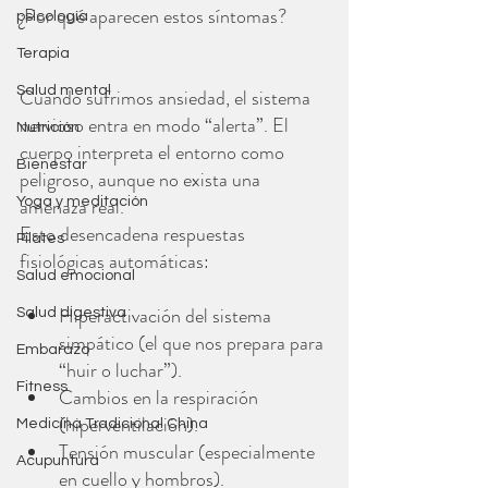
¿Por qué aparecen estos síntomas?
psicología
Terapia
Salud mental
Cuando sufrimos ansiedad, el sistema 
nervioso entra en modo “alerta”. El 
Nutrición
cuerpo interpreta el entorno como 
Bienestar
peligroso, aunque no exista una 
amenaza real.
Yoga y meditación
Esto desencadena respuestas 
Pilates
fisiológicas automáticas:
Salud emocional
Hiperactivación del sistema 
Salud digestiva
simpático (el que nos prepara para 
Embarazo
“huir o luchar”).
Fitness
Cambios en la respiración 
(hiperventilación).
Medicina Tradicional China
Tensión muscular (especialmente 
Acupuntura
en cuello y hombros).