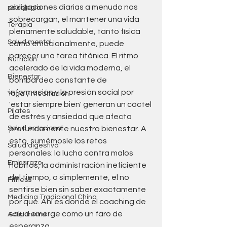
obligaciones diarias a menudo nos 
psicología
sobrecargan, el mantener una vida 
Terapia
plenamente saludable, tanto física 
Salud mental
como emocionalmente, puede 
parecer una tarea titánica. El ritmo 
Nutrición
acelerado de la vida moderna, el 
Bienestar
bombardeo constante de 
información y la presión social por 
Yoga y meditación
'estar siempre bien' generan un cóctel 
Pilates
de estrés y ansiedad que afecta 
Salud emocional
profundamente nuestro bienestar. A 
esto, sumémosle los retos 
Salud digestiva
personales: la lucha contra malos 
Embarazo
hábitos, la administración ineficiente 
del tiempo, o simplemente, el no 
Fitness
sentirse bien sin saber exactamente 
Medicina Tradicional China
por qué. Ahí es donde el coaching de 
salud emerge como un faro de 
Acupuntura
esperanza.