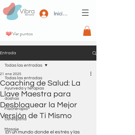
Iniciar Sesión
Ver puntos
Entrada
Todas las entradas
21 ene 2025
Todas las entradas
Coaching de Salud: La
Ayurveda y terapias
Llave Maestra para
doshas
Desbloquear la Mejor
Fisioterapia
Versión de Ti Mismo
Osteopatia
Masaje
En un mundo donde el estrés y las 