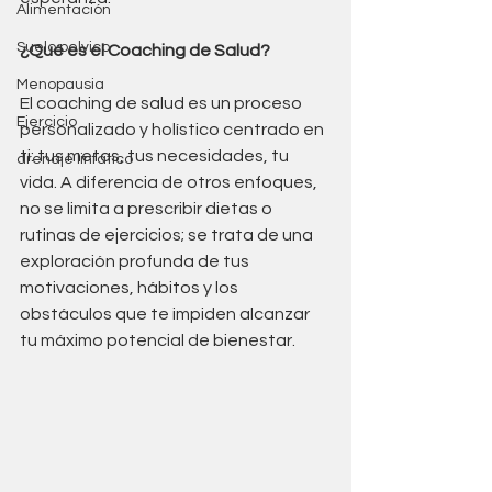
Alimentación
Suelo pelvico
¿Qué es el Coaching de Salud?
Menopausia
El coaching de salud es un proceso 
Ejercicio
personalizado y holístico centrado en 
ti: tus metas, tus necesidades, tu 
drenaje linfatico
vida. A diferencia de otros enfoques, 
no se limita a prescribir dietas o 
rutinas de ejercicios; se trata de una 
exploración profunda de tus 
motivaciones, hábitos y los 
obstáculos que te impiden alcanzar 
tu máximo potencial de bienestar.