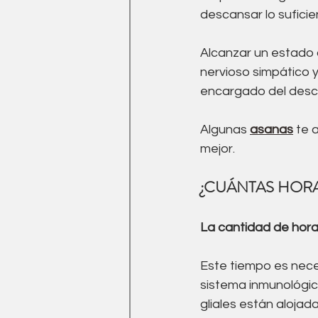
Medicina Tradicional China
descansar lo suficie
Alcanzar un estado d
Ejercicio
drenaje linfati
nervioso simpático y
encargado del desca
Algunas 
asanas
 te 
mejor. 
¿CUÁNTAS HORA
La cantidad de hora
Este tiempo es neces
sistema inmunológico
gliales están alojad