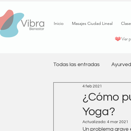
Inicio
Masajes Ciudad Lineal
Clase
Ver 
Todas las entradas
Ayurved
4 feb 2021
psicología
Terapia
¿Cómo pu
Yoga?
Pilates
Salud emociona
Actualizado:
4 mar 2021
Un problema grave en