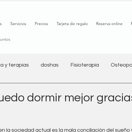
s
Servicios
Precios
Tarjeta de regalo
Reserva online
puntos
a y terapias
doshas
Fisioterapia
Osteopa
Salud mental
Nutrición
Bienestar
Yoga y 
edo dormir mejor gracias
l
Salud digestiva
Embarazo
Fitness
 la sociedad actual es la mala conciliación del sueño 