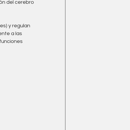
ón del cerebro 
es) y regulan 
nte a las 
funciones 