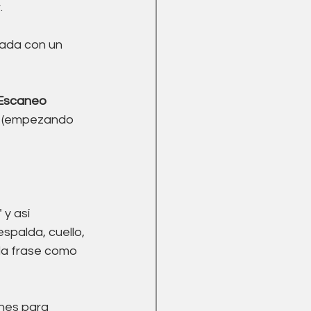
 
ada con un 
Escaneo 
o (empezando 
 y así 
palda, cuello, 
 la frase como 
ines para 