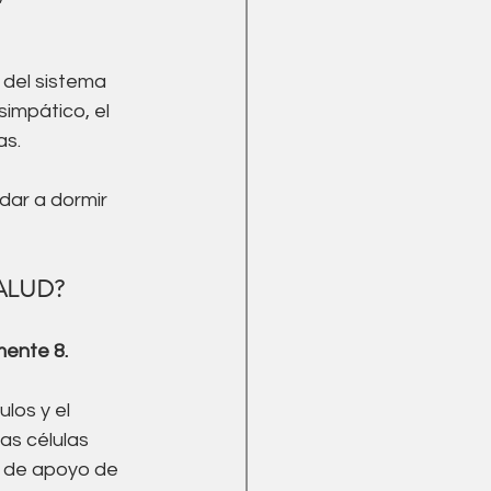
Menopausia
 del sistema 
impático, el 
as.
dar a dormir 
ALUD?
ente 8. 
los y el 
as células 
ón de apoyo de 