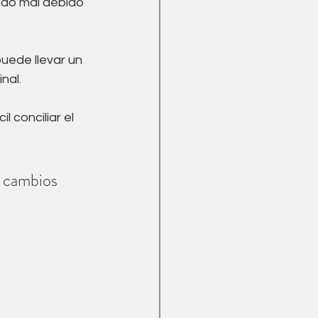
do mal debido 
uede llevar un 
nal. 
l conciliar el 
 cambios 