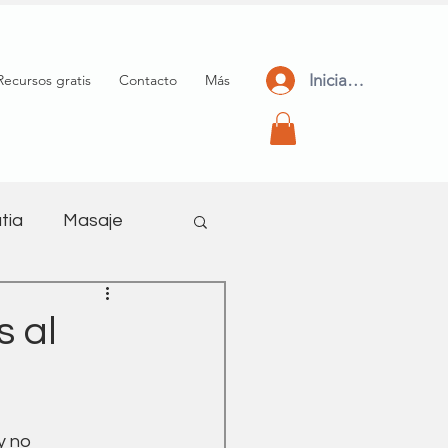
Iniciar Sesión
Recursos gratis
Contacto
Más
tia
Masaje
meditación
 al
y no 