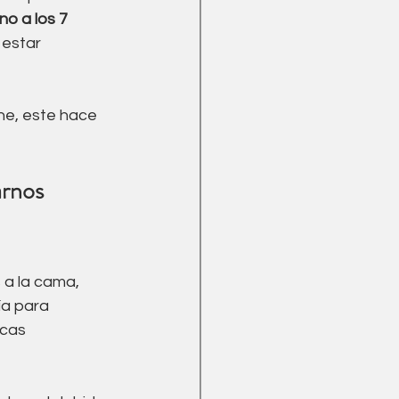
no a los 7 
 estar 
he, este hace 
 a la cama, 
a para 
cas 