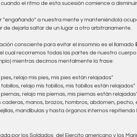
 cuando el ritmo de esta sucesión comience a disminuir.
ar "engañando" a nuestra mente y manteniéndola ocup
r de dejarla saltar de un lugar a otro arbitrariamente. 
ación consciente para evitar el insomnio es el llamado 
el cual recorremos todas las partes de nuestro cuerp
emplo) mientras decimos mentalmente la frase:
pies, relajo mis pies, mis pies están relajados" 
obillos, relajo mis tobillos, mis tobillos están relajados"
piernas, relajo mis piernas, mis piernas están relajadas"
 caderas, manos, brazos, hombros, abdomen, pecho, es
mejillas, mandíbulas y hasta órganos internos repitiendo
izada por los Soldados  del Ejercito americano y los Mar