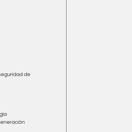
seguridad de 
gía 
generación 