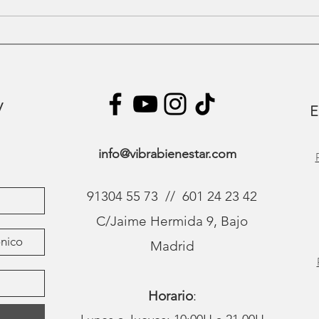
Regalos de bienestar en
Madrid: Tarjetas Regalo para
Masajes
y
E
info@vibrabienestar.com
91304 55 73 // 601 24 23 42
C/Jaime Hermida 9, Bajo
Madrid
Horario
: