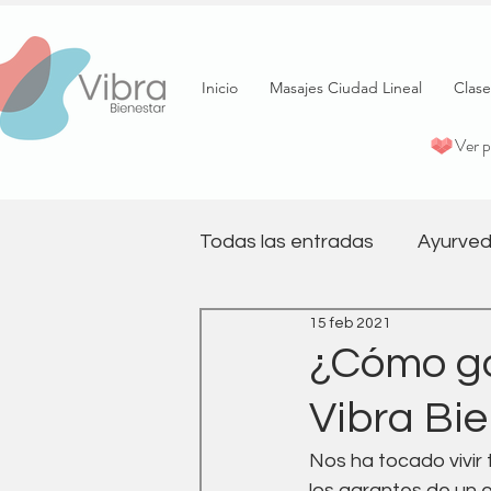
Inicio
Masajes Ciudad Lineal
Clase
Ver 
Todas las entradas
Ayurved
15 feb 2021
psicología
Terapia
¿Cómo ga
Vibra Bi
Pilates
Salud emociona
Nos ha tocado vivir 
los garantes de un e