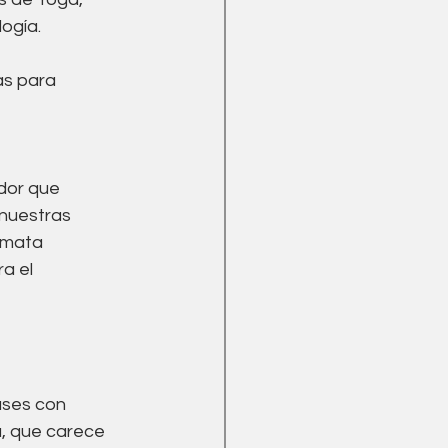
Menopausia
logía.
as para 
dor que 
nuestras 
 mata 
a el 
ases con 
, que carece 