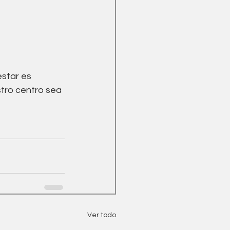
star es 
tro centro sea 
Ver todo