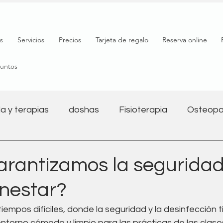
s
Servicios
Precios
Tarjeta de regalo
Reserva online
puntos
a y terapias
doshas
Fisioterapia
Osteopa
Salud mental
Nutrición
Bienestar
Yoga y 
rantizamos la seguridad
enestar?
l
Salud digestiva
Embarazo
Fitness
tiempos difíciles, donde la seguridad y la desinfección 
ntorno cómodo y limpio para las prácticas de las clase