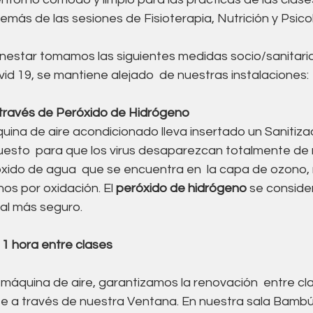
Acupuntura
Alimentación
Suelo pelvico
demás de las sesiones de Fisioterapia, Nutrición y Psico
enestar tomamos las siguientes medidas socio/sanitari
co
vid 19, se mantiene alejado  de nuestras instalaciones:
 través de Peróxido de Hidrógeno
uina de aire acondicionado lleva insertado un Sanitiza
esto  para que los virus desaparezcan totalmente de 
 óxido de agua  que se encuentra en  la capa de ozono,
s por oxidación. El 
peróxido de hidrógeno
 se consider
al más seguro.
e 1 hora entre clases 
áquina de aire, garantizamos la renovación  entre cl
te a través de nuestra Ventana. En nuestra sala Bambú