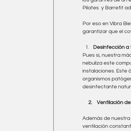
Medicina Tradicional China
Pilates  y Barrefit a
Por eso en Vibra Bi
Ejercicio
drenaje linfati
garantizar que el co
Desinfección a
Pues si, nuestra máq
nebuliza este compu
instalaciones. Este
organismos patógeno
desinfectante natur
2.    Ventilación d
Además de nuestra m
ventilación constan