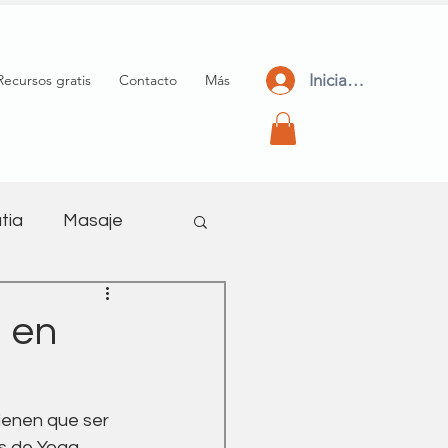
Iniciar Sesión
Recursos gratis
Contacto
Más
tia
Masaje
meditación
 en
tienen que ser 
s de Yoga, 