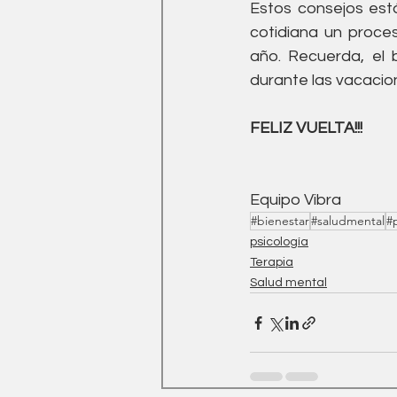
Estos consejos está
cotidiana un proces
año. Recuerda, el b
durante las vacacio
FELIZ VUELTA!!!
Equipo Vibra
#bienestar
#saludmental
#
psicología
Terapia
Salud mental