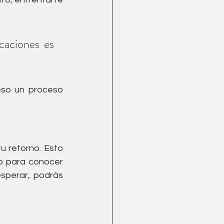
Menopausia
caciones es 
so un proceso 
 retorno. Esto 
o para conocer 
sperar, podrás 