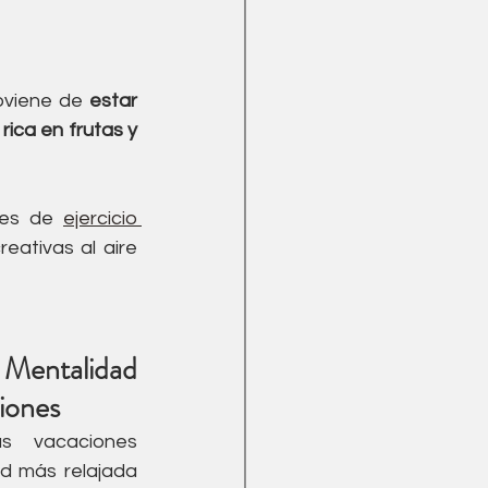
oviene de 
estar 
ica en frutas y 
nes de 
ejercicio 
eativas al aire 
ntalidad 
ciones
 vacaciones 
 más relajada 