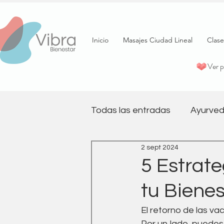
Inicio
Masajes Ciudad Lineal
Clase
Ver 
Todas las entradas
Ayurved
2 sept 2024
psicología
Terapia
5 Estrat
tu Biene
Pilates
Salud emociona
El retorno de las va
Por un lado, puedes