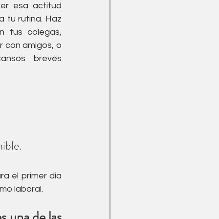
er esa actitud 
 tu rutina. Haz 
 tus colegas, 
r con amigos, o 
ansos breves 
ible.
 el primer día 
mo laboral.
 una de las 