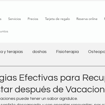
s
Servicios
Precios
Tarjeta de regalo
Reserva online
puntos
a y terapias
doshas
Fisioterapia
Osteopa
Salud mental
Nutrición
Bienestar
Yoga y 
egias Efectivas para Rec
star después de Vacacio
l
Salud digestiva
Embarazo
Fitness
caciones puede tener un sabor agridulce.
 sentirte descansado y con energías renovadas; por otr