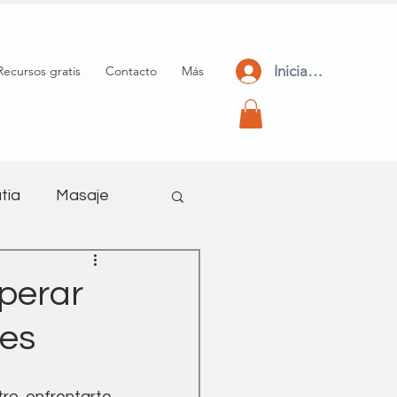
Iniciar Sesión
Recursos gratis
Contacto
Más
tia
Masaje
meditación
uperar
nes
o, enfrentarte 