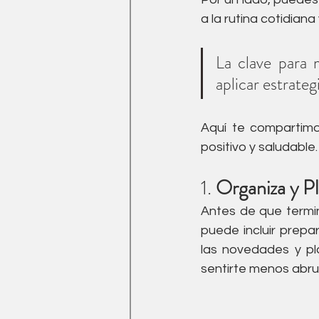
Medicina Tradicional China
a la rutina cotidiana
La clave para 
Ejercicio
drenaje linfati
aplicar estrategi
Aquí te compartimo
positivo y saludable.
1. 
Organiza y Pl
Antes de que termin
puede incluir prepa
las novedades y pl
sentirte menos abru