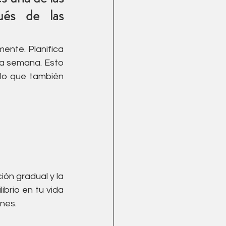
és de las 
nte. Planifica 
a semana. Esto 
lo que también 
ón gradual y la 
brio en tu vida 
nes. 