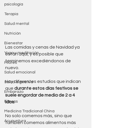
psicología
Terapia
Salud mental
Nutrición
Bienestar
Las comidas y cenas de Navidad ya 
Yoga y meditación
están aquí, y es posible que 
terminemos excediéndonos de 
Pilates
nuevo. 
Salud emocional
Hay diferentes estudios que indican 
Salud digestiva
que 
durante estos días festivos se 
Embarazo
suele engordar de media de 2 a 4 
Fitness
kilos
. 
Medicina Tradicional China
No solo comemos más, sino que 
Acupuntura
también comemos alimentos más 