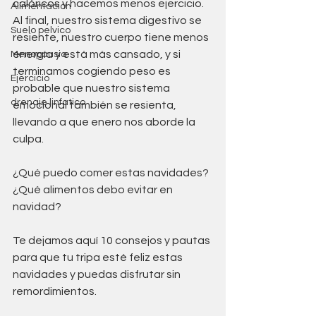
calóricos y hacemos menos ejercicio. 
Alimentación
Al final, nuestro sistema digestivo se 
Suelo pelvico
resiente, nuestro cuerpo tiene menos 
energía y está más cansado, y si 
Menopausia
terminamos cogiendo peso es 
Ejercicio
probable que nuestro sistema 
drenaje linfatico
emocional también se resienta, 
llevando a que enero nos aborde la 
culpa.
¿Qué puedo comer estas navidades? 
¿Qué alimentos debo evitar en 
navidad? 
Te dejamos aquí 10 consejos y pautas 
para que tu tripa esté feliz estas 
navidades y puedas disfrutar sin 
remordimientos. 